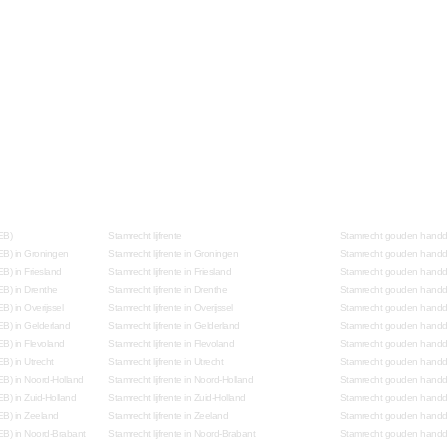
EB)
Stamrecht lijfrente
Stamrecht gouden handd
EB) in Groningen
Stamrecht lijfrente in Groningen
Stamrecht gouden handdr
B) in Friesland
Stamrecht lijfrente in Friesland
Stamrecht gouden handdru
EB) in Drenthe
Stamrecht lijfrente in Drenthe
Stamrecht gouden handdr
) in Overijssel
Stamrecht lijfrente in Overijssel
Stamrecht gouden handdru
EB) in Gelderland
Stamrecht lijfrente in Gelderland
Stamrecht gouden handdr
B) in Flevoland
Stamrecht lijfrente in Flevoland
Stamrecht gouden handdr
B) in Utrecht
Stamrecht lijfrente in Utrecht
Stamrecht gouden handdru
EB) in Noord-Holland
Stamrecht lijfrente in Noord-Holland
Stamrecht gouden handdr
B) in Zuid-Holland
Stamrecht lijfrente in Zuid-Holland
Stamrecht gouden handdru
EB) in Zeeland
Stamrecht lijfrente in Zeeland
Stamrecht gouden handdr
EB) in Noord-Brabant
Stamrecht lijfrente in Noord-Brabant
Stamrecht gouden handdr