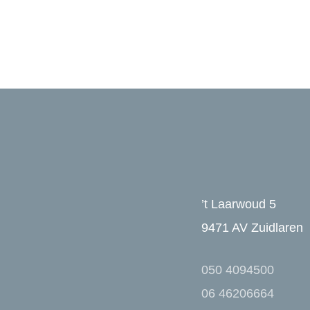
’t Laarwoud 5
9471 AV Zuidlaren
050 4094500
06 46206664